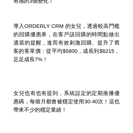
有感的3個變化！
一、超
有感：回購客單價的成長 7%
導入ORDERLY CRM 的女兒，透過較高門檻
的回購優惠券，在客戶該回購的時間點做出
適當的提醒，進而有效刺激回購、提升了舊
客的客單價：從平均$5800，成長到$6215，
足足成長7%！
二、「自動化的定期提醒」讓購買的頻
率增加 10％！
女兒也有也有提到，系統設定的定期推播優
惠碼，每個月都會被穩定使用30-40次！這也
帶來不少的穩定業績！
三、「自動關心消費體驗」讓客訴數量