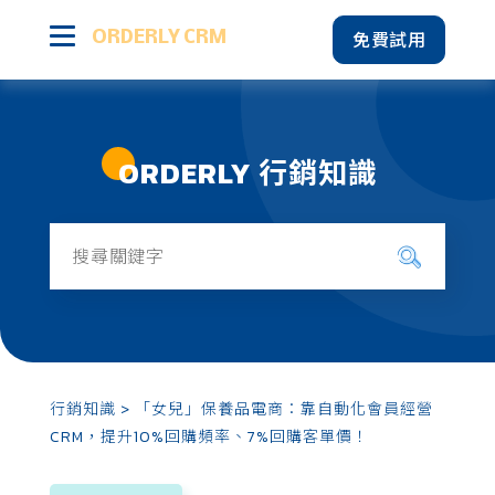
免費試用
ORDERLY CRM
產品特色
ORDERLY 行銷知識
智能會員經營
行銷知識
所有文章
成功案例
多元營運圖表
方案價格
顧客關係管理
多平台資料彙整
行銷知識
> 「女兒」保養品電商：靠自動化會員經營
電商行銷
CRM，提升10%回購頻率、7%回購客單價！