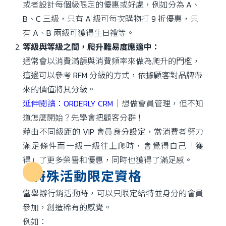
或者設計每個級限定的優惠或好處，例如分為 A、
B、C 三級，只有 A 級可每次購物打 9 折優惠，只
有 A、B 兩級可獲得生日禮等。
等級與等級之間，爬升難易度應適中：
通常會以消費滿額與消費頻率來做為爬升的門檻，
這邊可以參考 RFM 分級的方式，依據顧客對品牌帶
來的價值將其分級。
延伸閱讀：
ORDERLY CRM
｜想做會員管理，但不知
道怎麼開始？先學會把顧客分群！
藉由不同級距的 VIP 會員身分設定，當消費者努力
滿足條件而一級一級往上爬時，會覺得自己「獲
得」了更多榮譽和優惠，同時也獲得了滿足感。
特殊活動限定資格
當舉辦行銷活動時，可以只限定給特並身分的會員
參加，創造稀有的感覺。
例如：