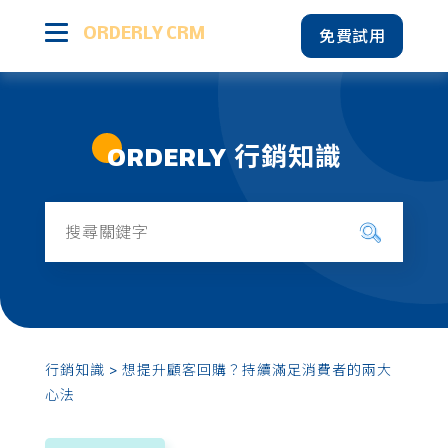
免費試用
ORDERLY CRM
產品特色
ORDERLY 行銷知識
智能會員經營
行銷知識
所有文章
成功案例
多元營運圖表
方案價格
顧客關係管理
多平台資料彙整
行銷知識
> 想提升顧客回購？持續滿足消費者的兩大
電商行銷
心法