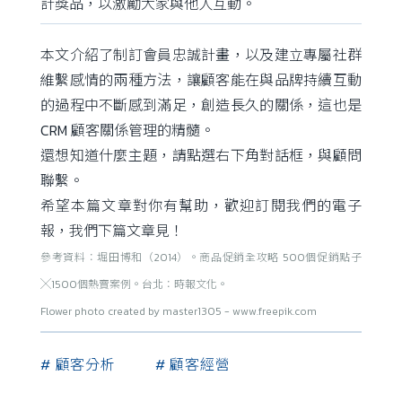
計獎品，以激勵大家與他人互動。
本文介紹了制訂會員忠誠計畫，以及建立專屬社群
維繫感情的兩種方法，讓顧客能在與品牌持續互動
的過程中不斷感到滿足，創造長久的關係，這也是
CRM 顧客關係管理的精髓。
還想知道什麼主題，請點選右下角對話框，與顧問
聯繫。
希望本篇文章對你有幫助，歡迎訂閱我們的電子
報，我們下篇文章見！
參考資料：堀田博和（2014）。商品促銷全攻略 500個促銷點子
╳1500個熱賣案例。台北：時報文化。
Flower photo created by master1305 - www.freepik.com
# 顧客分析
# 顧客經營