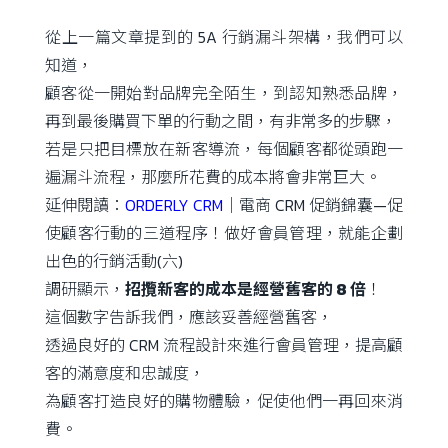
從上一篇文章提到的 5A 行銷漏斗架構，我們可以
知道，
顧客從一開始對品牌完全陌生，到認知熟悉品牌，
再到最後購買下單的行動之間，有非常多的步驟，
若是只把目標放在新客導流，每個顧客都從頭跑一
遍漏斗流程，那麼所花費的成本將會非常巨大。
延伸閱讀：
ORDERLY CRM
｜電商 CRM 促銷錦囊—促
使顧客行動的三道程序！做好會員管理，就能企劃
出色的行銷活動(六)
調研顯示，
招攬新客的成本是經營舊客的 8 倍
！
這個數字告訴我們，應該妥善經營舊客，
透過良好的 CRM 流程設計來進行會員管理，提高顧
客的滿意度和忠誠度，
為顧客打造良好的購物體驗，促使他們一再回來消
費。