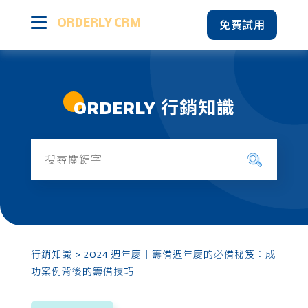
免費試用
ORDERLY CRM
產品特色
ORDERLY 行銷知識
智能會員經營
行銷知識
所有文章
成功案例
多元營運圖表
方案價格
顧客關係管理
多平台資料彙整
行銷知識
> 2024 週年慶｜籌備週年慶的必備秘笈：成
電商行銷
功案例背後的籌備技巧