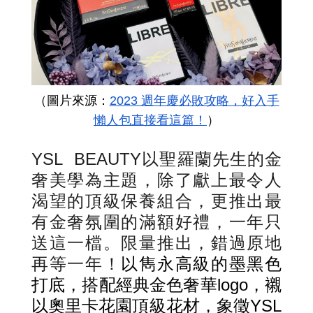
（圖片來源：
2023 週年慶必敗攻略，好入手
懶人包直接看這篇！
）
YSL BEAUTY以聖羅蘭先生的金
奢美學為主題，除了獻上最令人
渴望的頂級保養組合，更推出最
有金奢氛圍的滿額好禮，一年只
送這一檔。限量推出，錯過原地
再等一年！
以雋永高級的墨黑色
打底，搭配經典金色奢華logo，襯
以奧里卡花園頂級花材，象徵YSL