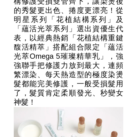
構修護受損雙管齊下，讓染燙後
的秀髮更出色、捲度更漂亮！從
明星系列「花植結構系列」及
「蘊活光萃系列」選出資優生代
表，以經典熱銷「花植結構重鍵
馥活精萃」搭配組合限定「蘊活
光萃Omega 5璀璨精華乳」，強
強聯手把修護力放到最大，連頻
繁漂染、每天熱造型的極度染燙
髮都能完美修護，一般受損髮用
了，髮質肯定柔順發光、秒變女
神髮！